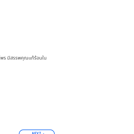
นไพร มีสรรพคุณแก้ร้อนใน
ท
NEXT