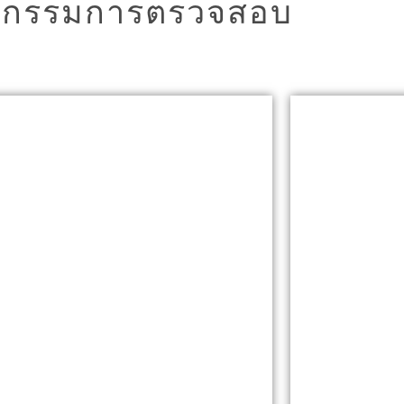
กรรมการตรวจสอบ