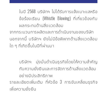
ใน​ปี 2568 บริษัท​ฯ ไม่​ได้​รับ​การ​แจ้ง​เบาะแส​หรือ​
ข้อ​ร้องเรียน (Whistle Blowing) ที่​เกี่ยวข้อง​กับ​
ผลก​ระ​ทบ​ด้าน​สิ่งแวดล้อม
​จาก​กระบวนการ​ผลิต​และ​การ​ดำเนิน​งาน​ของ​บริษัท
นอกจาก​นี้ บริษัท​ฯ ยัง​ไม่​มี​ข้อ​พิพาท​ด้าน​สิ่งแวดล้อม​
ใด ๆ ที่​เกิด​ขึ้น​ใน​ปี​ที่​ผ่าน​มา
บริษัท​ฯ มุ่ง​มั่น​ดำเนิน​ธุรกิจ​โดย​ให้​ความ​สำคัญ​
กับ​ความ​ยั่งยืน​และ​การ​จัดการ​ด้าน​สิ่งแวดล้อม​
อย่าง​มี​ประสิทธิภาพ
ราย​ละเอียด​เพิ่มเติม ที่​หัวข้อ 3 การ​ขับเคลื่อน​ธุรกิจ​
เพื่อ​ความ​ยั่งยืน