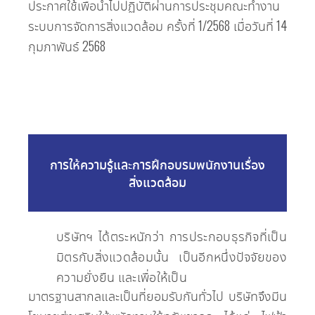
ประกาศ​ใช้​เพื่อ​นำ​ไป​ปฏิบัติ​ผ่าน​การ​ประชุม​คณะ​ทำ​งาน​
ระบบ​การ​จัดการ​สิ่งแวดล้อม ครั้ง​ที่ 1/2568 เมื่อ​วัน​ที่ 14
กุมภาพันธ์ 2568
การให้ความรู้และการฝึกอบรมพนักงานเรื่อง
สิ่งแวดล้อม
บริษัท​ฯ ได้​ตระหนัก​ว่า การ​ประกอบ​ธุรกิจ​ที่​เป็น​
มิตร​กับ​สิ่งแวดล้อม​นั้น เป็น​อีก​หนึ่ง​ปัจจัย​ของ​
ความ​ยั่งยืน และ​เพื่อให้​เป็น
​มาตรฐาน​สากล​และ​เป็น​ที่​ยอม​รับ​กัน​ทั่วไป บริษัท​จึง​มีน​