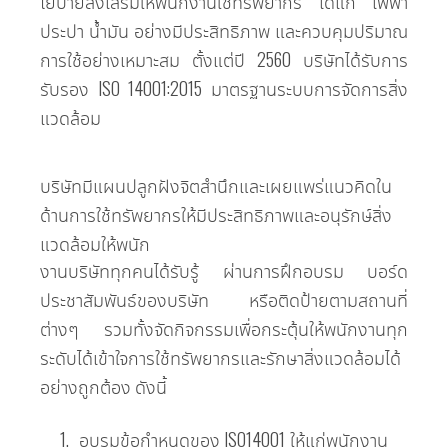
โย​บาย​ส่งเสริม​ให้​พนักงาน​ใช้​ทรัพยากร ได้แก่ ไฟฟ้า
ประปา น้ำมัน อย่าง​มี​ประสิทธิภาพ และ​ควบคุม​ปริมาณ​
การ​ใช้​อย่าง​เหมาะสม ตั้งแต่​ปี 2560 บริษัท​ได้​รับ​การ​
รับรอง ISO 14001:2015 มาตรฐาน​ระบบ​การ​จัดการ​สิ่ง
แวดล้อม
บริษัทมีแผนปลูกฝังจิตสำนึกและเผยแพร่แนวคิดใน
ด้านการใช้ทรัพยากรให้มีประสิทธิภาพและอนุรักษ์สิ่ง
แวดล้อมให้พนัก
งานบริษัททุกคนได้รับรู้ ผ่านการฝึกอบรม บอร์ด
ประชาสัมพันธ์ของบริษัท หรือติดป้ายตามสถานที่
ต่างๆ รวมทั้งจัดกิจกรรมเพื่อกระตุ้นให้พนักงานทุก
ระดับได้เข้าใจการใช้ทรัพยากรและรักษาสิ่งแวดล้อมได้
อย่างถูกต้อง ดังนี้
1. อบรมข้อกำหนดของ ISO14001 ให้แก่พนักงาน