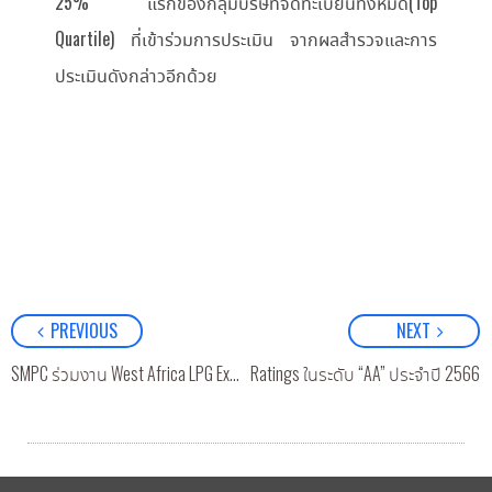
25% แรกของกลุ่มบริษัทจดทะเบียนทั้งหมด(Top
Quartile) ที่เข้าร่วมการประเมิน จากผลสำรวจและการ
ประเมินดังกล่าวอีกด้วย
PREVIOUS
NEXT
รประกาศผลประเมินหุ้นยั่งยืน SET ESG Ratings ในระดับ “AA” ประจำปี 2566
SMPC ร่วมงาน West Africa LPG Expo 2023 ครั้งที่ 4 ณ เมือง อาบีจาน ประเทศโกตดิวัวร์