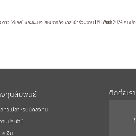
SMPC ได้รับผลการประเมินด้านการกำกับดูแลกิจการที่ดีในระดับ 5 ดาว “ดีเลิศ” และจัดอยู่ในกลุ่ม “Top Quartile”
บมจ. สหมิตรถังแก๊ส เข้าร่วมงาน LPG Week 2024 ณ เม
ติดต่อเรา
ลงทุนสัมพันธ์
ูลทั่วไปสำหรับนักลงทุน
งานประจำปี
ารเงิน