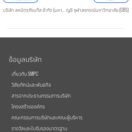
ะนิสิต คณะพาณิชย์ศาสตร์และการบัญชี จุฬาลงกรณ์มหาวิทยาลัย (CBS)
บริษัท สหมิตรถังแก๊ส จำกัด (มหาชน) ร่วมงาน South Asia LPG Summit 2019 ณ กรุงธากา ประเทศ บังคลาเทศ
ข้อมูลบริษัท
เกี่ยวกับ SMPC
วิสัยทัศน์และพันธกิจ
สารจากประธานกรรมการบริษัท
โครงสร้างองค์กร
คณะกรรมการบริษัทและคณะผู้บริหาร
รางวัลและใบรับรองมาตรฐาน